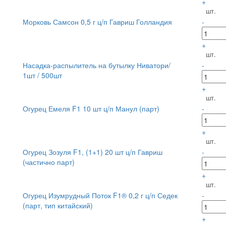
+
шт.
Морковь Самсон 0,5 г ц/п Гавриш Голландия
-
+
шт.
Насадка-распылитель на бутылку Ниватори/
-
1шт / 500шт
+
шт.
Огурец Емеля F1 10 шт ц/п Манул (парт)
-
+
шт.
Огурец Зозуля F1, (1+1) 20 шт ц/п Гавриш
-
(частично парт)
+
шт.
Огурец Изумрудный Поток F1® 0,2 г ц/п Седек
-
(парт, тип китайский)
+