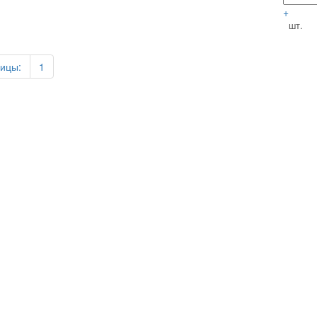
+
шт.
ицы:
1