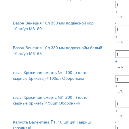
+
шт.
Вазон Венеция 10л 330 мм подвесной кор
-
10шт/уп М3169
+
шт.
Вазон Венеция 10л 330 мм подвеснойм белый
-
10шт/уп М3168
+
шт.
грыз. Крысиная смерть №1 100 г (тесто-
-
сырные брикеты) / 100шт Оборонхим
+
шт.
грыз. Крысиная смерть №1 200 г (тесто-
-
сырные брикеты)/ 50шт Оборонхим
+
шт.
Капуста Валентина F1, 10 шт ц/п Гавриш
-
(поздняя)