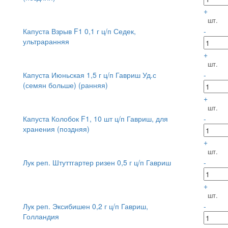
+
шт.
Капуста Взрыв F1 0,1 г ц/п Седек,
-
ультраранняя
+
шт.
Капуста Июньская 1,5 г ц/п Гавриш Уд.с
-
(семян больше) (ранняя)
+
шт.
Капуста Колобок F1, 10 шт ц/п Гавриш, для
-
хранения (поздняя)
+
шт.
Лук реп. Штуттгартер ризен 0,5 г ц/п Гавриш
-
+
шт.
Лук реп. Эксибишен 0,2 г ц/п Гавриш,
-
Голландия