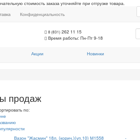
чательную стоимость заказа уточняйте при отгрузке товара.
тавка
Конфиденциальность
262 11 15
8 (831)
Время работы: Пн-Пт 9-18
Акции
Новинки
ы продаж
ортировать по:
ене
азванию
опулярности
Вазон "Жасмин" 18л. (корич.)(уп.10) М1558
-