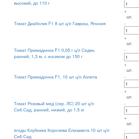
высокий, до 110 г
+
шт.
Томат Диаболик F1 8 шт ц/п Гавриш, Япония
-
+
шт.
Томат Примадонна F1 0,05 г ц/п Седек,
-
ранний, 1,3 м, с носиком до 150 г
+
шт.
Томат Примадонна F1, 10 шт ц/п Аэлита
-
+
шт.
Томат Розовый мед (сер. ЛС) 20 шт ц/п
-
Сиб.Сад, ранний, низкий, до 1,5 кг
+
шт.
ягоды Клубника Королева Елизавета 10 шт ц/п
-
Сиб.Сад