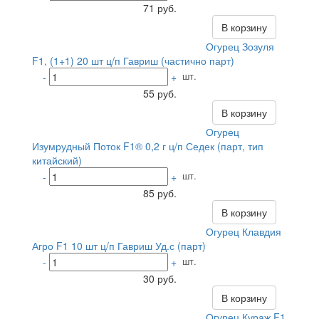
71 руб.
В корзину
Огурец Зозуля
F1, (1+1) 20 шт ц/п Гавриш (частично парт)
шт.
-
+
55 руб.
В корзину
Огурец
Изумрудный Поток F1® 0,2 г ц/п Седек (парт, тип
китайский)
шт.
-
+
85 руб.
В корзину
Огурец Клавдия
Агро F1 10 шт ц/п Гавриш Уд.с (парт)
шт.
-
+
30 руб.
В корзину
Огурец Кураж F1