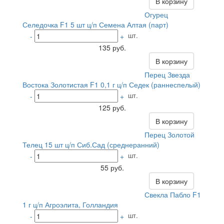
В корзину
Огурец
Селедочка F1 5 шт ц/п Семена Алтая (парт)
шт.
-
+
135 руб.
В корзину
Перец Звезда
Востока Золотистая F1 0,1 г ц/п Седек (раннеспелый)
шт.
-
+
125 руб.
В корзину
Перец Золотой
Телец 15 шт ц/п Сиб.Сад (среднеранний)
шт.
-
+
55 руб.
В корзину
Свекла Пабло F1
1 г ц/п Агроэлита, Голландия
шт.
-
+