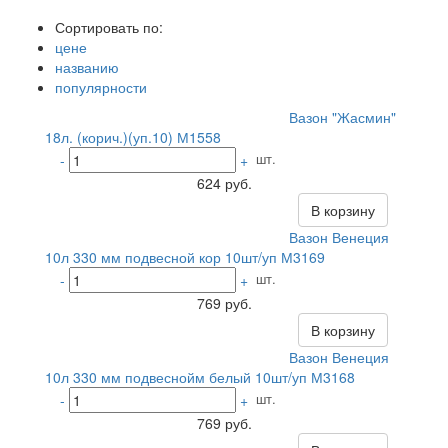
Сортировать по:
цене
названию
популярности
Вазон "Жасмин"
18л. (корич.)(уп.10) М1558
шт.
-
+
624 руб.
В корзину
Вазон Венеция
10л 330 мм подвесной кор 10шт/уп М3169
шт.
-
+
769 руб.
В корзину
Вазон Венеция
10л 330 мм подвеснойм белый 10шт/уп М3168
шт.
-
+
769 руб.