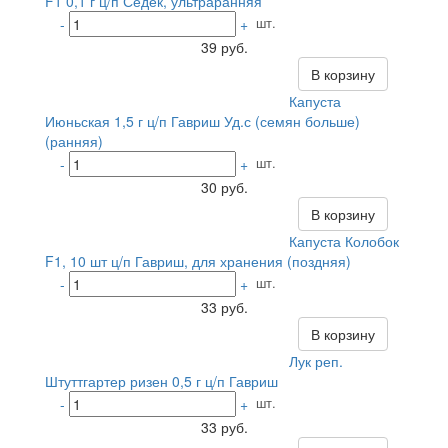
F1 0,1 г ц/п Седек, ультраранняя
шт.
-
+
39 руб.
В корзину
Капуста
Июньская 1,5 г ц/п Гавриш Уд.с (семян больше)
(ранняя)
шт.
-
+
30 руб.
В корзину
Капуста Колобок
F1, 10 шт ц/п Гавриш, для хранения (поздняя)
шт.
-
+
33 руб.
В корзину
Лук реп.
Штуттгартер ризен 0,5 г ц/п Гавриш
шт.
-
+
33 руб.