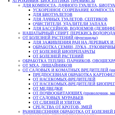
АГРОХИМИЯ, БИОСЕПТИКИ, ПРЕМИКСЫ
ДЛЯ КОМПОСТА, ДАЧНОГО ТУАЛЕТА, БИОТУ
УСКОРЕННОЕ СОЗРЕВАНИЕ КОМПОСТА
ДЛЯ БИОТУАЛЕТОВ
ДЛЯ ДАЧНЫХ ТУАЛЕТОВ, СЕПТИКОВ
ОЧИСТИТЕЛИ, УДАЛИТЕЛИ ЗАПАХА
ДЛЯ БАССЕЙНОВ, ВОДОЕМОВ (ДЕЗИНФ
НАШАТЫРНЫЙ СПИРТ, ПЕРЕКИСЬ ВОДОРОД
ОТ БОЛЕЗНЕЙ РАСТЕНИЙ (фунгициды)
ДЛЯ ЗАЖИВЛЕНИЯ РАН НА ДЕРЕВЬЯХ И
ОБРАБОТКА СЕМЯН, ЛУКА, ЛУКОВИЧНЫ
ОТ БОЛЕЗНЕЙ БИОПРЕПАРАТЫ
ОТ БОЛЕЗНЕЙ РАСТЕНИЙ
ОБРАБОТКА ТЕПЛИЦ, ПАРНИКОВ, ОВОЩЕХР
ОТ МХА, ЛИШАЙНИКОВ
ОТ САДОВЫХ И КОМАТНЫХ ВРЕДИТЕЛЕЙ (инс
ПРЕДПОСЕВНАЯ ОБРАБОТКА КАРТОФЕ
ОТ НАСЕКОМЫХ-ВРЕДИТЕЛЕЙ
ОТ НАСЕКОМЫХ-ВРЕДИТЕЛЕЙ БИОПРЕ
ОТ МЕДВЕДКИ
ОТ ПОЧВООБИТАЮЩИХ (проволочник, майск
ОТ САДОВЫХ МУРАВЬЕВ
ОТ СЛИЗНЕЙ И УЛИТОК
СРЕДСТВА ОТ КРОТОВ, ЗМЕЙ
РАННЕВЕСЕННЯЯ ОБРАБОТКА ОТ БОЛЕЗНЕЙ 