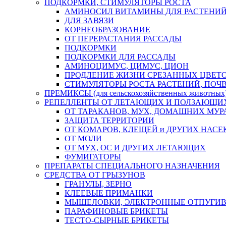
ПОДКОРМКИ, СТИМУЛЯТОРЫ РОСТА
АМИНОСИЛ ВИТАМИНЫ ДЛЯ РАСТЕНИ
ДЛЯ ЗАВЯЗИ
КОРНЕОБРАЗОВАНИЕ
ОТ ПЕРЕРАСТАНИЯ РАССАДЫ
ПОДКОРМКИ
ПОДКОРМКИ ДЛЯ РАССАДЫ
АМИНОЦИМУС, ЦИМУС, ЦИОН
ПРОДЛЕНИЕ ЖИЗНИ СРЕЗАННЫХ ЦВЕТ
СТИМУЛЯТОРЫ РОСТА РАСТЕНИЙ, ПО
ПРЕМИКСЫ (для сельскохозяйственных животных
РЕПЕЛЛЕНТЫ ОТ ЛЕТАЮЩИХ И ПОЛЗАЮЩИ
ОТ ТАРАКАНОВ, МУХ, ДОМАШНИХ МУРА
ЗАЩИТА ТЕРРИТОРИИ
ОТ КОМАРОВ, КЛЕЩЕЙ и ДРУГИХ НАС
ОТ МОЛИ
ОТ МУХ, ОС И ДРУГИХ ЛЕТАЮЩИХ
ФУМИГАТОРЫ
ПРЕПАРАТЫ СПЕЦИАЛЬНОГО НАЗНАЧЕНИЯ
СРЕДСТВА ОТ ГРЫЗУНОВ
ГРАНУЛЫ, ЗЕРНО
КЛЕЕВЫЕ ПРИМАНКИ
МЫШЕЛОВКИ, ЭЛЕКТРОННЫЕ ОТПУГИ
ПАРАФИНОВЫЕ БРИКЕТЫ
ТЕСТО-СЫРНЫЕ БРИКЕТЫ