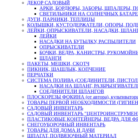
ДЕКОР САДОВЫЙ
АРКИ, БОРДЮРЫ, ЗАБОРЫ, ШПАЛЕРЫ, 
СВЕТИЛЬНИКИ НА СОЛНЕЧНЫХ БАТАР
ДУГИ, ПАРНИКИ, ТЕПЛИЦЫ
КОЛЫШКИ, КУСТОДЕРЖАТЕЛИ, ОПОРЫ, ПОД
ЛЕЙКИ, ОПРЫСКИВАТЕЛИ, НАСАДКИ, ШЛАНГ
ЛЕЙКИ
НАСАДКИ НА БУТЫЛКУ, РАСПЫЛИТЕЛИ
ОПРЫСКИВАТЕЛИ
БОЧКИ, ВЕДРА, КАНИСТРЫ, РУКОМОЙН
ШЛАНГИ
ПАКЕТЫ, МЕШКИ, СКОТЧ
ПИКНИК, ШАШЛЫК, КОПЧЕНИЕ
ПЕРЧАТКИ
СИСТЕМА ПОЛИВА (СОЕДИНИТЕЛИ, ПИСТОЛ
НАСАДКИ НА ШЛАНГ, РАЗБРЫЗГИВАТЕЛ
СОЕДИНИТЕЛИ ШЛАНГОВ
ПЛОСКОРЕЗЫ ФОКИНА (от автора), культиват
ТОВАРЫ ПЕРВОЙ НЕОБХОДИМОСТИ (ГИГИЕН
САДОВЫЙ ИНВЕНТАРЬ
САДОВЫЙ ИНВЕНТАРЬ "ЦЕНТРОИНСТРУМЕН
ПЛАСТИКОВЫЕ КОНТЕЙНЕРЫ, ВЕДРА ДЛЯ Ф
СНЕГОУБОРОЧНЫЙ ИНВЕНТАРЬ
ТОВАРЫ ДЛЯ ДОМА И ДАЧИ
ШПАГАТ, ПОДВЯЗОЧНЫЙ МАТЕРИАЛ