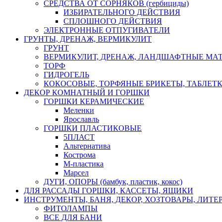
СРЕДСТВА ОТ СОРНЯКОВ (гербициды)
ИЗБИРАТЕЛЬНОГО ДЕЙСТВИЯ
СПЛОШНОГО ДЕЙСТВИЯ
ЭЛЕКТРОННЫЕ ОТПУГИВАТЕЛИ
ГРУНТЫ, ДРЕНАЖ, ВЕРМИКУЛИТ
ГРУНТ
ВЕРМИКУЛИТ, ДРЕНАЖ, ЛАНДШАФТНЫЕ МА
ТОРФ
ГИДРОГЕЛЬ
КОКОСОВЫЕ, ТОРФЯНЫЕ БРИКЕТЫ, ТАБЛЕТ
ДЕКОР КОМНАТНЫЙ И ГОРШКИ
ГОРШКИ КЕРАМИЧЕСКИЕ
Меленки
Ярославль
ГОРШКИ ПЛАСТИКОВЫЕ
5ПЛАСТ
Альтернатива
Кострома
М-пластика
Марсел
ДУГИ, ОПОРЫ (бамбук, пластик, кокос)
ДЛЯ РАССАДЫ ГОРШКИ, КАССЕТЫ, ЯЩИКИ
ИНСТРУМЕНТЫ, БАНЯ, ДЕКОР, ХОЗТОВАРЫ, ЛИТЕ
ФИТОЛАМПЫ
ВСЕ ДЛЯ БАНИ