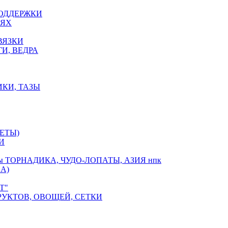
ПОДДЕРЖКИ
ЕЯХ
ВЯЗКИ
И, ВЕДРА
ИКИ, ТАЗЫ
ЕТЫ)
И
оры ТОРНАДИКА, ЧУДО-ЛОПАТЫ, АЗИЯ нпк
А)
Т"
РУКТОВ, ОВОЩЕЙ, СЕТКИ