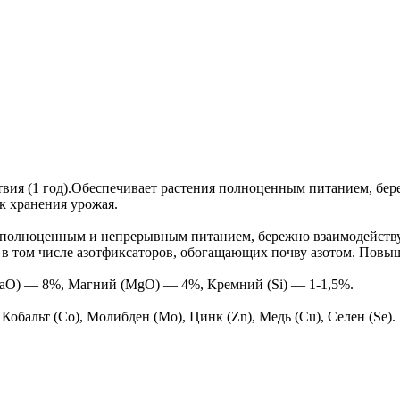
вия (1 год).Обеспечивает растения полноценным питанием, бер
к хранения урожая.
я полноценным и непрерывным питанием, бережно взаимодействуя
 том числе азотфиксаторов, обогащающих почву азотом. Повыша
aO) — 8%, Магний (MgO) — 4%, Кремний (Si) — 1-1,5%.
 Кобальт (Co), Молибден (Mo), Цинк (Zn), Медь (Cu), Селен (Se).