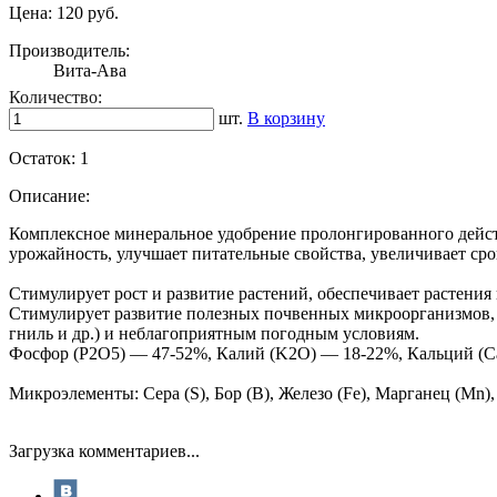
Цена:
120 руб.
Производитель:
Вита-Ава
Количество:
шт.
В корзину
Остаток:
1
Описание:
Комплексное минеральное удобрение пролонгированного дейст
урожайность, улучшает питательные свойства, увеличивает сро
Стимулирует рост и развитие растений, обеспечивает растени
Стимулирует развитие полезных почвенных микроорганизмов, в
гниль и др.) и неблагоприятным погодным условиям.
Фосфор (P2O5) — 47-52%, Калий (K2O) — 18-22%, Кальций (C
Микроэлементы: Сера (S), Бор (B), Железо (Fe), Марганец (Mn),
Загрузка комментариев...