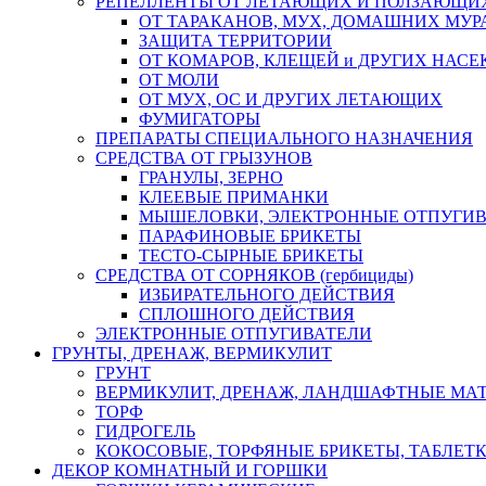
РЕПЕЛЛЕНТЫ ОТ ЛЕТАЮЩИХ И ПОЛЗАЮЩИ
ОТ ТАРАКАНОВ, МУХ, ДОМАШНИХ МУРА
ЗАЩИТА ТЕРРИТОРИИ
ОТ КОМАРОВ, КЛЕЩЕЙ и ДРУГИХ НАС
ОТ МОЛИ
ОТ МУХ, ОС И ДРУГИХ ЛЕТАЮЩИХ
ФУМИГАТОРЫ
ПРЕПАРАТЫ СПЕЦИАЛЬНОГО НАЗНАЧЕНИЯ
СРЕДСТВА ОТ ГРЫЗУНОВ
ГРАНУЛЫ, ЗЕРНО
КЛЕЕВЫЕ ПРИМАНКИ
МЫШЕЛОВКИ, ЭЛЕКТРОННЫЕ ОТПУГИ
ПАРАФИНОВЫЕ БРИКЕТЫ
ТЕСТО-СЫРНЫЕ БРИКЕТЫ
СРЕДСТВА ОТ СОРНЯКОВ (гербициды)
ИЗБИРАТЕЛЬНОГО ДЕЙСТВИЯ
СПЛОШНОГО ДЕЙСТВИЯ
ЭЛЕКТРОННЫЕ ОТПУГИВАТЕЛИ
ГРУНТЫ, ДРЕНАЖ, ВЕРМИКУЛИТ
ГРУНТ
ВЕРМИКУЛИТ, ДРЕНАЖ, ЛАНДШАФТНЫЕ МА
ТОРФ
ГИДРОГЕЛЬ
КОКОСОВЫЕ, ТОРФЯНЫЕ БРИКЕТЫ, ТАБЛЕТ
ДЕКОР КОМНАТНЫЙ И ГОРШКИ