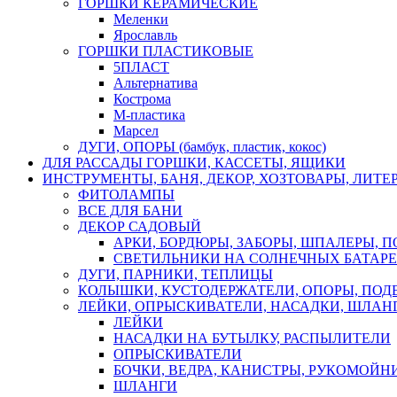
ГОРШКИ КЕРАМИЧЕСКИЕ
Меленки
Ярославль
ГОРШКИ ПЛАСТИКОВЫЕ
5ПЛАСТ
Альтернатива
Кострома
М-пластика
Марсел
ДУГИ, ОПОРЫ (бамбук, пластик, кокос)
ДЛЯ РАССАДЫ ГОРШКИ, КАССЕТЫ, ЯЩИКИ
ИНСТРУМЕНТЫ, БАНЯ, ДЕКОР, ХОЗТОВАРЫ, ЛИТЕ
ФИТОЛАМПЫ
ВСЕ ДЛЯ БАНИ
ДЕКОР САДОВЫЙ
АРКИ, БОРДЮРЫ, ЗАБОРЫ, ШПАЛЕРЫ, 
СВЕТИЛЬНИКИ НА СОЛНЕЧНЫХ БАТАР
ДУГИ, ПАРНИКИ, ТЕПЛИЦЫ
КОЛЫШКИ, КУСТОДЕРЖАТЕЛИ, ОПОРЫ, ПОД
ЛЕЙКИ, ОПРЫСКИВАТЕЛИ, НАСАДКИ, ШЛАНГ
ЛЕЙКИ
НАСАДКИ НА БУТЫЛКУ, РАСПЫЛИТЕЛИ
ОПРЫСКИВАТЕЛИ
БОЧКИ, ВЕДРА, КАНИСТРЫ, РУКОМОЙН
ШЛАНГИ