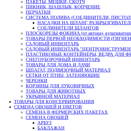
ПАКЕТЫ, МЕШКИ, СКОТЧ
ПИКНИК, ШАШЛЫК, КОПЧЕНИЕ
ПЕРЧАТКИ
СИСТЕМА ПОЛИВА (СОЕДИНИТЕЛИ, ПИСТОЛ
НАСАДКИ НА ШЛАНГ, РАЗБРЫЗГИВАТЕЛ
СОЕДИНИТЕЛИ ШЛАНГОВ
ПЛОСКОРЕЗЫ ФОКИНА (от автора), культиват
ТОВАРЫ ПЕРВОЙ НЕОБХОДИМОСТИ (ГИГИЕН
САДОВЫЙ ИНВЕНТАРЬ
САДОВЫЙ ИНВЕНТАРЬ "ЦЕНТРОИНСТРУМЕН
ПЛАСТИКОВЫЕ КОНТЕЙНЕРЫ, ВЕДРА ДЛЯ Ф
СНЕГОУБОРОЧНЫЙ ИНВЕНТАРЬ
ТОВАРЫ ДЛЯ ДОМА И ДАЧИ
ШПАГАТ, ПОДВЯЗОЧНЫЙ МАТЕРИАЛ
СЕТКИ ОТ ПТИЦ, ЗАТЕНЯЮЩИЕ
ЧЕРЕНКИ
КОРЗИНЫ ДЛЯ ЛУКОВИЧНЫХ
ТОВАРЫ ДЛЯ ЖИВОТНЫХ
УКРЫВНОЙ МАТЕРИАЛ
ТОВАРЫ ДЛЯ КОНСЕРВИРОВАНИЯ
СЕМЕНА ОВОЩЕЙ И ЦВЕТОВ
СЕМЕНА В ФЕРМЕРСКИХ ПАКЕТАХ
СЕМЕНА ОВОЩЕЙ
АРБУЗ
БАКЛАЖАН