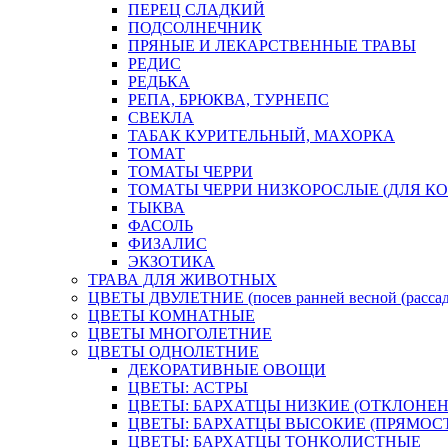
ПЕРЕЦ СЛАДКИЙ
ПОДСОЛНЕЧНИК
ПРЯНЫЕ И ЛЕКАРСТВЕННЫЕ ТРАВЫ
РЕДИС
РЕДЬКА
РЕПА, БРЮКВА, ТУРНЕПС
СВЕКЛА
ТАБАК КУРИТЕЛЬНЫЙ, МАХОРКА
ТОМАТ
ТОМАТЫ ЧЕРРИ
ТОМАТЫ ЧЕРРИ НИЗКОРОСЛЫЕ (ДЛЯ КО
ТЫКВА
ФАСОЛЬ
ФИЗАЛИС
ЭКЗОТИКА
ТРАВА ДЛЯ ЖИВОТНЫХ
ЦВЕТЫ ДВУЛЕТНИЕ (посев ранней весной (рассада
ЦВЕТЫ КОМНАТНЫЕ
ЦВЕТЫ МНОГОЛЕТНИЕ
ЦВЕТЫ ОДНОЛЕТНИЕ
ДЕКОРАТИВНЫЕ ОВОЩИ
ЦВЕТЫ: АСТРЫ
ЦВЕТЫ: БАРХАТЦЫ НИЗКИЕ (ОТКЛОНЕ
ЦВЕТЫ: БАРХАТЦЫ ВЫСОКИЕ (ПРЯМОС
ЦВЕТЫ: БАРХАТЦЫ ТОНКОЛИСТНЫЕ