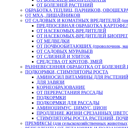
ОТ БОЛЕЗНЕЙ РАСТЕНИЙ
ОБРАБОТКА ТЕПЛИЦ, ПАРНИКОВ, ОВОЩЕХР
ОТ МХА, ЛИШАЙНИКОВ
ОТ САДОВЫХ И КОМАТНЫХ ВРЕДИТЕЛЕЙ (инс
ПРЕДПОСЕВНАЯ ОБРАБОТКА КАРТОФЕ
ОТ НАСЕКОМЫХ-ВРЕДИТЕЛЕЙ
ОТ НАСЕКОМЫХ-ВРЕДИТЕЛЕЙ БИОПРЕ
ОТ МЕДВЕДКИ
ОТ ПОЧВООБИТАЮЩИХ (проволочник, майск
ОТ САДОВЫХ МУРАВЬЕВ
ОТ СЛИЗНЕЙ И УЛИТОК
СРЕДСТВА ОТ КРОТОВ, ЗМЕЙ
РАННЕВЕСЕННЯЯ ОБРАБОТКА ОТ БОЛЕЗНЕЙ 
ПОДКОРМКИ, СТИМУЛЯТОРЫ РОСТА
АМИНОСИЛ ВИТАМИНЫ ДЛЯ РАСТЕНИ
ДЛЯ ЗАВЯЗИ
КОРНЕОБРАЗОВАНИЕ
ОТ ПЕРЕРАСТАНИЯ РАССАДЫ
ПОДКОРМКИ
ПОДКОРМКИ ДЛЯ РАССАДЫ
АМИНОЦИМУС, ЦИМУС, ЦИОН
ПРОДЛЕНИЕ ЖИЗНИ СРЕЗАННЫХ ЦВЕТ
СТИМУЛЯТОРЫ РОСТА РАСТЕНИЙ, ПО
ПРЕМИКСЫ (для сельскохозяйственных животных