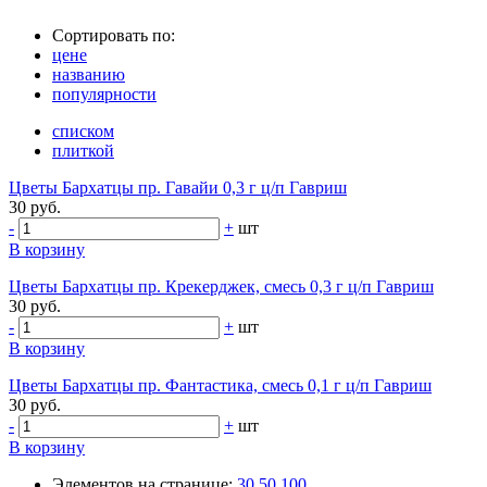
Сортировать по:
цене
названию
популярности
списком
плиткой
Цветы Бархатцы пр. Гавайи 0,3 г ц/п Гавриш
30 руб.
-
+
шт
В корзину
Цветы Бархатцы пр. Крекерджек, смесь 0,3 г ц/п Гавриш
30 руб.
-
+
шт
В корзину
Цветы Бархатцы пр. Фантастика, смесь 0,1 г ц/п Гавриш
30 руб.
-
+
шт
В корзину
Элементов на странице:
30
50
100