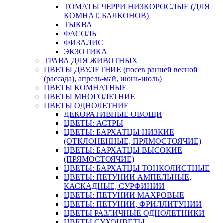
ТОМАТЫ ЧЕРРИ НИЗКОРОСЛЫЕ (ДЛЯ
КОМНАТ, БАЛКОНОВ)
ТЫКВА
ФАСОЛЬ
ФИЗАЛИС
ЭКЗОТИКА
ТРАВА ДЛЯ ЖИВОТНЫХ
ЦВЕТЫ ДВУЛЕТНИЕ (посев ранней весной
(рассада), апрель-май, июнь-июль)
ЦВЕТЫ КОМНАТНЫЕ
ЦВЕТЫ МНОГОЛЕТНИЕ
ЦВЕТЫ ОДНОЛЕТНИЕ
ДЕКОРАТИВНЫЕ ОВОЩИ
ЦВЕТЫ: АСТРЫ
ЦВЕТЫ: БАРХАТЦЫ НИЗКИЕ
(ОТКЛОНЕННЫЕ, ПРЯМОСТОЯЧИЕ)
ЦВЕТЫ: БАРХАТЦЫ ВЫСОКИЕ
(ПРЯМОСТОЯЧИЕ)
ЦВЕТЫ: БАРХАТЦЫ ТОНКОЛИСТНЫЕ
ЦВЕТЫ: ПЕТУНИИ АМПЕЛЬНЫЕ,
КАСКАДНЫЕ, СУРФИНИИ
ЦВЕТЫ: ПЕТУНИИ МАХРОВЫЕ
ЦВЕТЫ: ПЕТУНИИ, ФРИЛЛИТУНИИ
ЦВЕТЫ РАЗЛИЧНЫЕ ОДНОЛЕТНИКИ
ЦВЕТЫ СУХОЦВЕТЫ