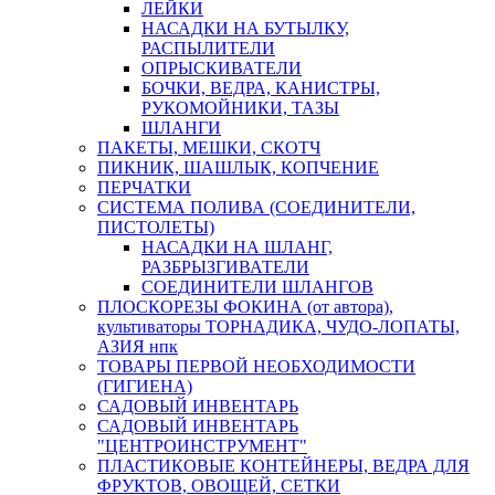
ЛЕЙКИ
НАСАДКИ НА БУТЫЛКУ,
РАСПЫЛИТЕЛИ
ОПРЫСКИВАТЕЛИ
БОЧКИ, ВЕДРА, КАНИСТРЫ,
РУКОМОЙНИКИ, ТАЗЫ
ШЛАНГИ
ПАКЕТЫ, МЕШКИ, СКОТЧ
ПИКНИК, ШАШЛЫК, КОПЧЕНИЕ
ПЕРЧАТКИ
СИСТЕМА ПОЛИВА (СОЕДИНИТЕЛИ,
ПИСТОЛЕТЫ)
НАСАДКИ НА ШЛАНГ,
РАЗБРЫЗГИВАТЕЛИ
СОЕДИНИТЕЛИ ШЛАНГОВ
ПЛОСКОРЕЗЫ ФОКИНА (от автора),
культиваторы ТОРНАДИКА, ЧУДО-ЛОПАТЫ,
АЗИЯ нпк
ТОВАРЫ ПЕРВОЙ НЕОБХОДИМОСТИ
(ГИГИЕНА)
САДОВЫЙ ИНВЕНТАРЬ
САДОВЫЙ ИНВЕНТАРЬ
"ЦЕНТРОИНСТРУМЕНТ"
ПЛАСТИКОВЫЕ КОНТЕЙНЕРЫ, ВЕДРА ДЛЯ
ФРУКТОВ, ОВОЩЕЙ, СЕТКИ