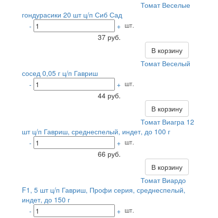
Томат Веселые
гондурасики 20 шт ц/п Сиб Сад
шт.
-
+
37 руб.
В корзину
Томат Веселый
сосед 0,05 г ц/п Гавриш
шт.
-
+
44 руб.
В корзину
Томат Виагра 12
шт ц/п Гавриш, среднеспелый, индет, до 100 г
шт.
-
+
66 руб.
В корзину
Томат Виардо
F1, 5 шт ц/п Гавриш, Профи серия, среднеспелый,
индет, до 150 г
шт.
-
+