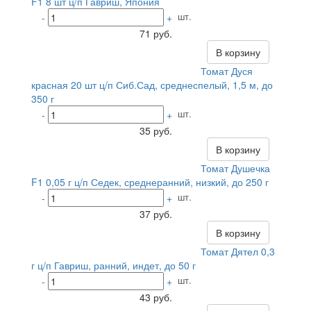
F1 8 шт ц/п Гавриш, Япония
шт.
-
+
71 руб.
В корзину
Томат Дуся
красная 20 шт ц/п Сиб.Сад, среднеспелый, 1,5 м, до
350 г
шт.
-
+
35 руб.
В корзину
Томат Душечка
F1 0,05 г ц/п Седек, среднеранний, низкий, до 250 г
шт.
-
+
37 руб.
В корзину
Томат Дятел 0,3
г ц/п Гавриш, ранний, индет, до 50 г
шт.
-
+
43 руб.