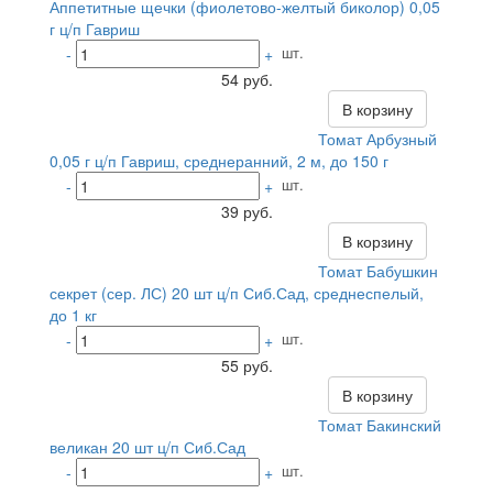
Аппетитные щечки (фиолетово-желтый биколор) 0,05
г ц/п Гавриш
шт.
-
+
54 руб.
В корзину
Томат Арбузный
0,05 г ц/п Гавриш, среднеранний, 2 м, до 150 г
шт.
-
+
39 руб.
В корзину
Томат Бабушкин
секрет (сер. ЛС) 20 шт ц/п Сиб.Сад, среднеспелый,
до 1 кг
шт.
-
+
55 руб.
В корзину
Томат Бакинский
великан 20 шт ц/п Сиб.Сад
шт.
-
+