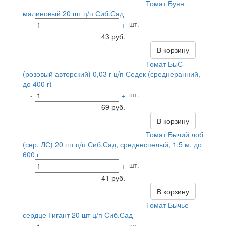
Томат Буян
малиновый 20 шт ц/п Сиб.Сад
шт.
-
+
43 руб.
В корзину
Томат БыС
(розовый авторский) 0,03 г ц/п Седек (среднеранний,
до 400 г)
шт.
-
+
69 руб.
В корзину
Томат Бычий лоб
(сер. ЛС) 20 шт ц/п Сиб.Сад, среднеспелый, 1,5 м, до
600 г
шт.
-
+
41 руб.
В корзину
Томат Бычье
сердце Гигант 20 шт ц/п Сиб.Сад
шт.