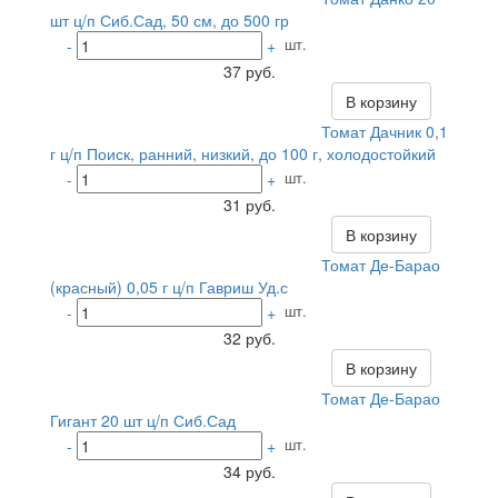
шт ц/п Сиб.Сад, 50 см, до 500 гр
шт.
-
+
37 руб.
В корзину
Томат Дачник 0,1
г ц/п Поиск, ранний, низкий, до 100 г, холодостойкий
шт.
-
+
31 руб.
В корзину
Томат Де-Барао
(красный) 0,05 г ц/п Гавриш Уд.с
шт.
-
+
32 руб.
В корзину
Томат Де-Барао
Гигант 20 шт ц/п Сиб.Сад
шт.
-
+
34 руб.