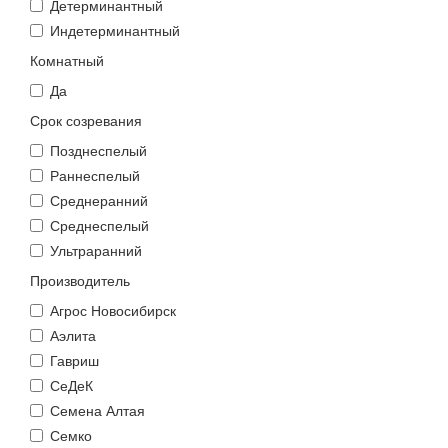
Детерминантный
Индетерминантный
Комнатный
Да
Срок созревания
Позднеспелый
Раннеспелый
Среднеранний
Среднеспелый
Ультраранний
Производитель
Агрос Новосибирск
Аэлита
Гавриш
СеДеК
Семена Алтая
Семко