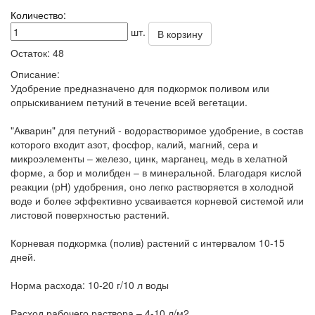
Количество:
шт.
В корзину
Остаток:
48
Описание:
Удобрение предназначено для подкормок поливом или
опрыскиванием петуний в течение всей вегетации.
"Акварин" для петуний - водорастворимое удобрение, в состав
которого входит азот, фосфор, калий, магний, сера и
микроэлементы – железо, цинк, марганец, медь в хелатной
форме, а бор и молибден – в минеральной. Благодаря кислой
реакции (рН) удобрения, оно легко растворяется в холодной
воде и более эффективно усваивается корневой системой или
листовой поверхностью растений.
Корневая подкормка (полив) растений с интервалом 10-15
дней.
Норма расхода: 10-20 г/10 л воды
Расход рабочего раствора – 4-10 л/м2