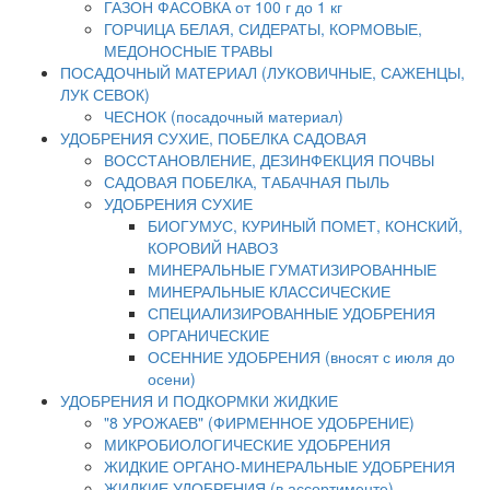
ГАЗОН ФАСОВКА от 100 г до 1 кг
ГОРЧИЦА БЕЛАЯ, СИДЕРАТЫ, КОРМОВЫЕ,
МЕДОНОСНЫЕ ТРАВЫ
ПОСАДОЧНЫЙ МАТЕРИАЛ (ЛУКОВИЧНЫЕ, САЖЕНЦЫ,
ЛУК СЕВОК)
ЧЕСНОК (посадочный материал)
УДОБРЕНИЯ СУХИЕ, ПОБЕЛКА САДОВАЯ
ВОССТАНОВЛЕНИЕ, ДЕЗИНФЕКЦИЯ ПОЧВЫ
САДОВАЯ ПОБЕЛКА, ТАБАЧНАЯ ПЫЛЬ
УДОБРЕНИЯ СУХИЕ
БИОГУМУС, КУРИНЫЙ ПОМЕТ, КОНСКИЙ,
КОРОВИЙ НАВОЗ
МИНЕРАЛЬНЫЕ ГУМАТИЗИРОВАННЫЕ
МИНЕРАЛЬНЫЕ КЛАССИЧЕСКИЕ
СПЕЦИАЛИЗИРОВАННЫЕ УДОБРЕНИЯ
ОРГАНИЧЕСКИЕ
ОСЕННИЕ УДОБРЕНИЯ (вносят с июля до
осени)
УДОБРЕНИЯ И ПОДКОРМКИ ЖИДКИЕ
"8 УРОЖАЕВ" (ФИРМЕННОЕ УДОБРЕНИЕ)
МИКРОБИОЛОГИЧЕСКИЕ УДОБРЕНИЯ
ЖИДКИЕ ОРГАНО-МИНЕРАЛЬНЫЕ УДОБРЕНИЯ
ЖИДКИЕ УДОБРЕНИЯ (в ассортименте)