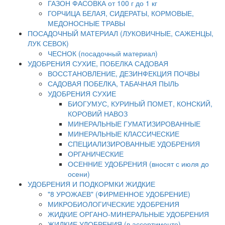
ГАЗОН ФАСОВКА от 100 г до 1 кг
ГОРЧИЦА БЕЛАЯ, СИДЕРАТЫ, КОРМОВЫЕ,
МЕДОНОСНЫЕ ТРАВЫ
ПОСАДОЧНЫЙ МАТЕРИАЛ (ЛУКОВИЧНЫЕ, САЖЕНЦЫ,
ЛУК СЕВОК)
ЧЕСНОК (посадочный материал)
УДОБРЕНИЯ СУХИЕ, ПОБЕЛКА САДОВАЯ
ВОССТАНОВЛЕНИЕ, ДЕЗИНФЕКЦИЯ ПОЧВЫ
САДОВАЯ ПОБЕЛКА, ТАБАЧНАЯ ПЫЛЬ
УДОБРЕНИЯ СУХИЕ
БИОГУМУС, КУРИНЫЙ ПОМЕТ, КОНСКИЙ,
КОРОВИЙ НАВОЗ
МИНЕРАЛЬНЫЕ ГУМАТИЗИРОВАННЫЕ
МИНЕРАЛЬНЫЕ КЛАССИЧЕСКИЕ
СПЕЦИАЛИЗИРОВАННЫЕ УДОБРЕНИЯ
ОРГАНИЧЕСКИЕ
ОСЕННИЕ УДОБРЕНИЯ (вносят с июля до
осени)
УДОБРЕНИЯ И ПОДКОРМКИ ЖИДКИЕ
"8 УРОЖАЕВ" (ФИРМЕННОЕ УДОБРЕНИЕ)
МИКРОБИОЛОГИЧЕСКИЕ УДОБРЕНИЯ
ЖИДКИЕ ОРГАНО-МИНЕРАЛЬНЫЕ УДОБРЕНИЯ
ЖИДКИЕ УДОБРЕНИЯ (в ассортименте)