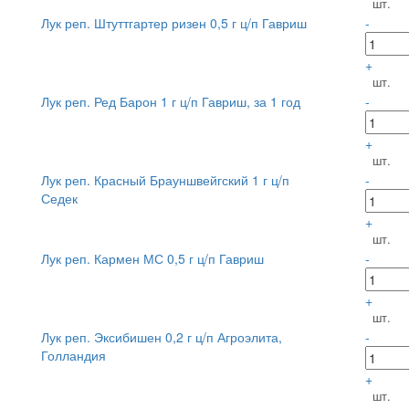
шт.
Лук реп. Штуттгартер ризен 0,5 г ц/п Гавриш
-
+
шт.
Лук реп. Ред Барон 1 г ц/п Гавриш, за 1 год
-
+
шт.
Лук реп. Красный Брауншвейгский 1 г ц/п
-
Седек
+
шт.
Лук реп. Кармен МС 0,5 г ц/п Гавриш
-
+
шт.
Лук реп. Эксибишен 0,2 г ц/п Агроэлита,
-
Голландия
+
шт.