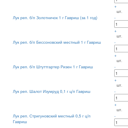
+
шт.
Лук реп. б/п Золотничок 1 г Гавриш (за 1 год)
-
+
шт.
Лук реп. б/п Бессоновский местный 1 г Гавриш
-
+
шт.
Лук реп. б/п Штуттгартер Ризен 1 г Гавриш
-
+
шт.
Лук реп. Шалот Изумруд 0,1 г ц/п Гавриш
-
+
шт.
Лук реп. Стригуновский местный 0,5 г ц/п
-
Гавриш