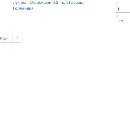
Лук реп. Эксибишен 0,2 г ц/п Гавриш,
-
Голландия
+
шт.
ицы:
1