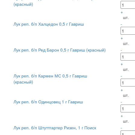
(красный)
+
шт.
Лук реп. б/п Халцедон 0,5 г Гавриш
-
+
шт.
Лук реп. б/п Ред Барон 0,5 г Гавриш (красный)
-
+
шт.
Лук реп. б/п Кармен МС 0,5 г Гавриш
-
(красный)
+
шт.
Лук реп. б/п Одинцовец 1 г Гавриш
-
+
шт.
Лук реп. б/п Штуттгартер Ризен, 1 г Поиск
-