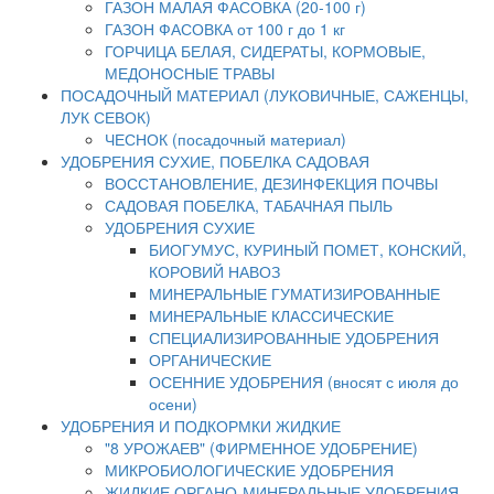
ГАЗОН МАЛАЯ ФАСОВКА (20-100 г)
ГАЗОН ФАСОВКА от 100 г до 1 кг
ГОРЧИЦА БЕЛАЯ, СИДЕРАТЫ, КОРМОВЫЕ,
МЕДОНОСНЫЕ ТРАВЫ
ПОСАДОЧНЫЙ МАТЕРИАЛ (ЛУКОВИЧНЫЕ, САЖЕНЦЫ,
ЛУК СЕВОК)
ЧЕСНОК (посадочный материал)
УДОБРЕНИЯ СУХИЕ, ПОБЕЛКА САДОВАЯ
ВОССТАНОВЛЕНИЕ, ДЕЗИНФЕКЦИЯ ПОЧВЫ
САДОВАЯ ПОБЕЛКА, ТАБАЧНАЯ ПЫЛЬ
УДОБРЕНИЯ СУХИЕ
БИОГУМУС, КУРИНЫЙ ПОМЕТ, КОНСКИЙ,
КОРОВИЙ НАВОЗ
МИНЕРАЛЬНЫЕ ГУМАТИЗИРОВАННЫЕ
МИНЕРАЛЬНЫЕ КЛАССИЧЕСКИЕ
СПЕЦИАЛИЗИРОВАННЫЕ УДОБРЕНИЯ
ОРГАНИЧЕСКИЕ
ОСЕННИЕ УДОБРЕНИЯ (вносят с июля до
осени)
УДОБРЕНИЯ И ПОДКОРМКИ ЖИДКИЕ
"8 УРОЖАЕВ" (ФИРМЕННОЕ УДОБРЕНИЕ)
МИКРОБИОЛОГИЧЕСКИЕ УДОБРЕНИЯ
ЖИДКИЕ ОРГАНО-МИНЕРАЛЬНЫЕ УДОБРЕНИЯ